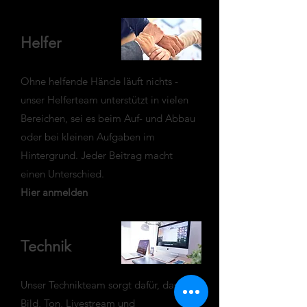
Helfer
Ohne helfende Hände läuft nichts -
unser Helferteam unterstützt in vielen
Bereichen, sei es beim Auf- und Abbau
oder bei kleinen Aufgaben im
Hintergrund. Jeder Beitrag macht
einen Unterschied.
Hier anmelden
Technik
Unser Technikteam sorgt dafür, dass
Bild, Ton, Livestream und