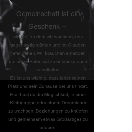
Gemeinschaft ist ein
Geschenk –
ein Ort, an dem wir wachsen, uns
gegenseitig stärken und im Glauben
tiefer gehen. Wir brauchen einander,
um unser Potenzial zu entdecken und
zu entfalten.
Es ist uns wichtig, dass jeder seinen
Platz und sein Zuhause bei uns findet.
Hier hast du die Möglichkeit, in einer
Kleingruppe oder einem Dreamteam
zu wachsen, Beziehungen zu knüpfen
und gemeinsam etwas Großartiges zu
erleben.