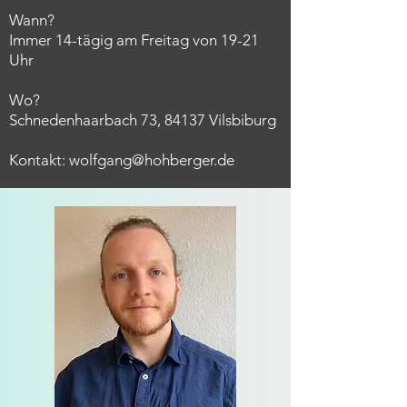
Wann?
Immer 14-tägig am Freitag von 19-21
Uhr
Wo?
Schnedenhaarbach
​​ 73, 84137 Vilsbiburg
Kontakt:
wolfgang@hohberger.de