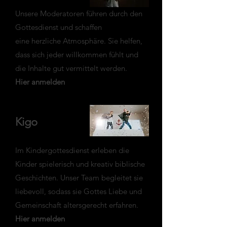
Unsere Moderatoren führen durch den
Gottesdienst und schaffen
eine herzliche Atmosphäre. Sie helfen,
dass sich jeder willkommen fühlt und
die Inhalte gut vermittelt werden.
Hier anmelden
Kigo
Im Kindergottesdienst erleben die
Kinder spielerisch und kreativ biblische
Geschichten. Unser Team begleitet sie
liebevoll, sodass sie Gottes Liebe und
Gemeinschaft altersgerecht erfahren.
Hier anmelden