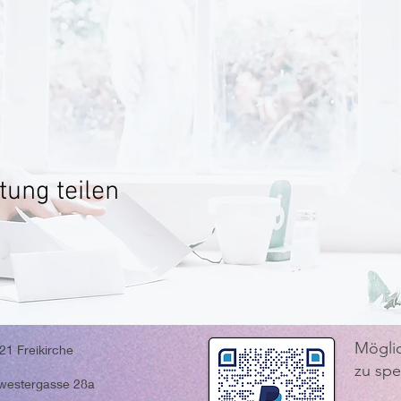
tung teilen
Möglic
 21 Freikirche
zu sp
westergasse 28a