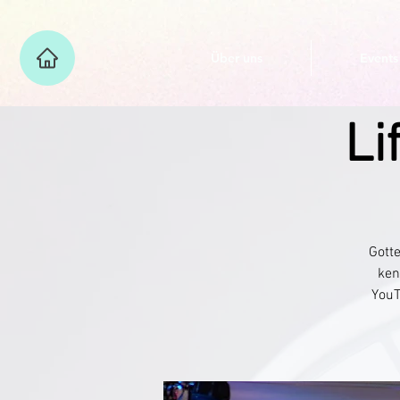
Über uns
Events
Li
Gotte
ken
YouT