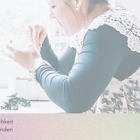
hkeit
enden