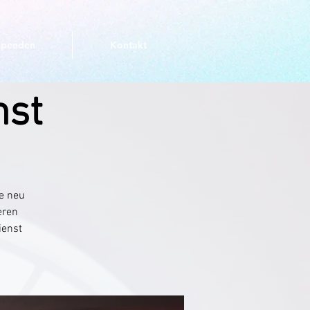
Spenden
Kontakt
nst
he neu
eren
ienst