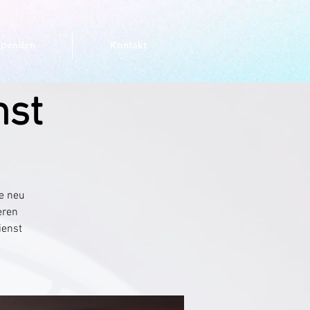
Spenden
Kontakt
nst
he neu
eren
ienst