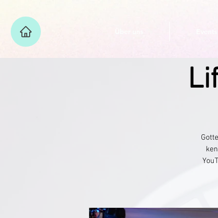
Über uns
Events
Li
Gotte
ken
YouT