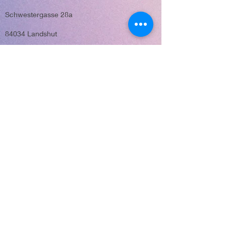
Schwestergasse 28a
84034 Landshut
Tel.: 0871-1421777
E-Mail: info@life21.eu
Möglichkeit
zu spenden