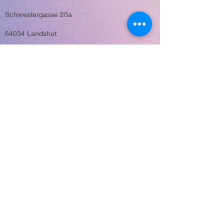
Schwestergasse 28a
84034 Landshut
Tel.: 0871-1421777
E-Mail: info@life21.eu
Möglichkeit
zu spenden