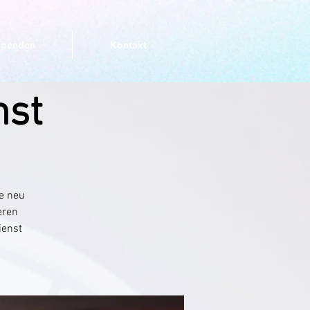
Spenden
Kontakt
nst
he neu
eren
ienst