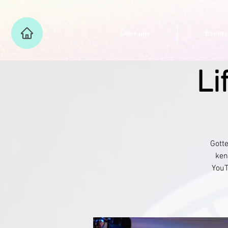
Über uns
Events
Li
Gotte
ken
YouT