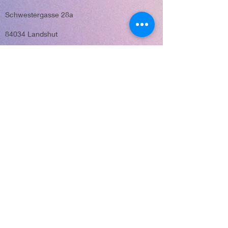
Schwestergasse 28a
84034 Landshut
Tel.: 0871-1421777
E-Mail: info@life21.eu
Möglichkeit
zu spenden