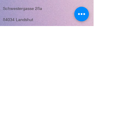
Schwestergasse 28a
84034 Landshut
Tel.: 0871-1421777
E-Mail: info@life21.eu
Möglichkeit
zu spenden