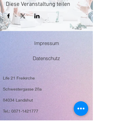
Diese Veranstaltung teilen
Impressum
Datenschutz
Life 21 Freikirche
Schwestergasse 28a
84034 Landshut
Tel.: 0871-1421777
E-Mail: info@life21.eu