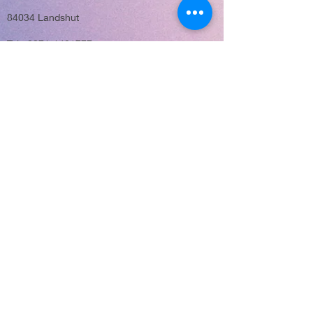
84034 Landshut
Tel.: 0871-1421777
E-Mail: info@life21.eu
Möglichkeit
zu spenden