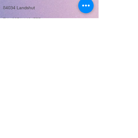
84034 Landshut
Tel.: 0871-1421777
E-Mail: info@life21.eu
Möglichkeit
zu spenden