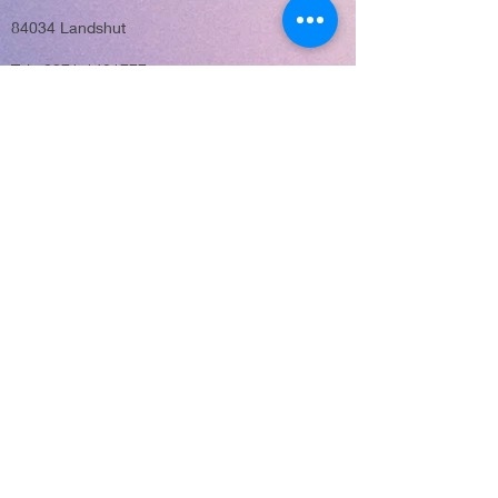
84034 Landshut
Tel.: 0871-1421777
E-Mail: info@life21.eu
Möglichkeit
zu spenden