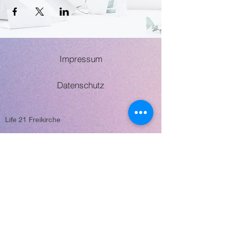
Impressum
Datenschutz
Life 21 Freikirche
Schwestergasse 28a
84034 Landshut
Tel.: 0871-1421777
E-Mail: info@life21.eu
Möglichkeit
zu spenden